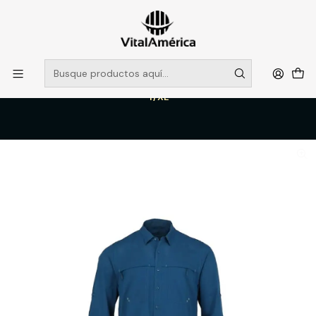
POR SISTEMA FRONTAL SOLO RETIROS EN TIENDA, DESDE
MUCHAS GRACIAS +569 5956 2237
Leer más
Inicio
Catálogo
VESTIMENTA TECNICA Y CORPORATIVA
POLERAS Y CAMISAS
CAMISA SANTORINI STRETCH ANTIBACTERIAL HOMBRE AZUL REY
T/XL