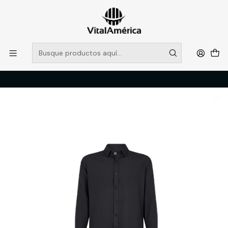
POR SISTEMA FRONTAL SOLO RETIROS EN TIENDA, DESDE
MUCHAS GRACIAS +569 5956 2237
Leer más
Inicio
Catálogo
VESTIMENTA TECNICA Y CORPORATIVA
POLERAS Y CAMISAS
CAMISA OXFORD M/L HOMBRE NEGRO T/L