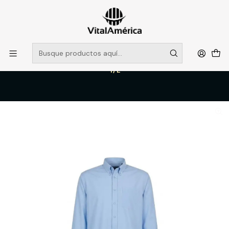
POR SISTEMA FRONTAL SOLO RETIROS EN TIENDA, DESDE
MUCHAS GRACIAS +569 5956 2237
Leer más
Inicio
Catálogo
VESTIMENTA TECNICA Y CORPORATIVA
POLERAS Y CAMISAS
CAMISA OXFORD CLASSIC C/BOL. M/L HOMBRE CELESTE CLARO
T/L