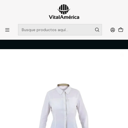
POR SISTEMA FRONTAL SOLO RETIROS EN TIENDA, DESDE
MUCHAS GRACIAS +569 5956 2237
Leer más
Inicio
Catálogo
VESTIMENTA TECNICA Y CORPORATIVA
POLERAS Y CAMISAS
CAMISA HW ARIZONA MUJER BLANCO S