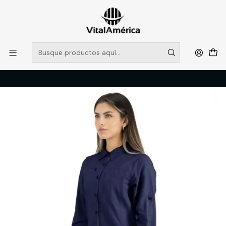
POR SISTEMA FRONTAL SOLO RETIROS EN TIENDA, DESDE
MUCHAS GRACIAS +569 5956 2237
Leer más
Inicio
Catálogo
VESTIMENTA TECNICA Y CORPORATIVA
POLERAS Y CAMISAS
CAMISA HW ARIZONA MUJER AZUL XXL