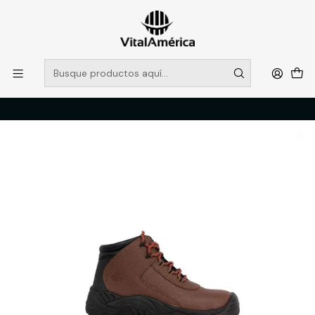
POR SISTEMA FRONTAL SOLO RETIROS EN TIENDA, DESDE
MUCHAS GRACIAS +569 5956 2237
Leer más
Inicio
Catálogo
CALZADO
ZAPATOS DE SEGURIDAD
CALZADO SEGURIDAD QUEBEC 270 CAFE 41