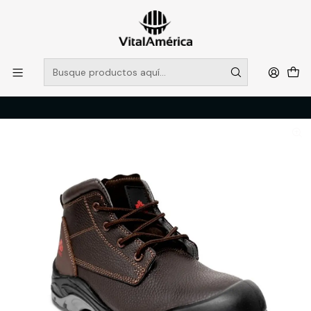
POR SISTEMA FRONTAL SOLO RETIROS EN TIENDA, DESDE
MUCHAS GRACIAS +569 5956 2237
Leer más
Inicio
Catálogo
CALZADO
ZAPATOS DE SEGURIDAD
CALZADO DE SEGURIDAD QUEBEC APOLLO CAFE T/44