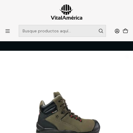
POR SISTEMA FRONTAL SOLO RETIROS EN TIENDA, DESDE
MUCHAS GRACIAS +569 5956 2237
Leer más
Inicio
Catálogo
CALZADO
ZAPATO DE SEGURIDAD
CALZADO DE SEGURIDAD QUEBEC 670 T/45