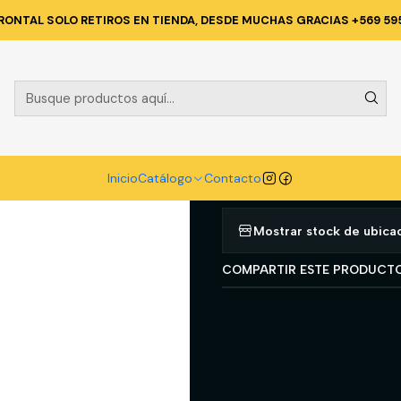
ADO
ZAPATOS DE SEGURIDAD
CALZADO DE SEGURIDAD HARDWORK
RONTAL SOLO RETIROS EN TIENDA, DESDE MUCHAS GRACIAS +569 59
|
CALZADO DE
EXPLORER BE
Agregar a la lista d
Inicio
Catálogo
Contacto
Mostrar stock de ubica
COMPARTIR ESTE PRODUCT