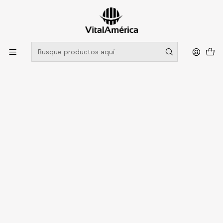
POR SISTEMA FRONTAL SOLO RETIROS EN TIENDA, DESDE
MUCHAS GRACIAS +569 5956 2237
Leer más
Inicio
Catálogo
CALZADO
ZAPATOS DE SEGURIDAD
BOTIN PANAMA JACK PJ507MDKTC N°43