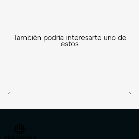
Mostrar stock de ubicaciones
COMPARTIR ESTE PRODUCTO
También podría interesarte uno de
estos
1545
|
Disponible a pedido
BOTIN PANAMA JACK PJ507MDKTC N°41
$89.131