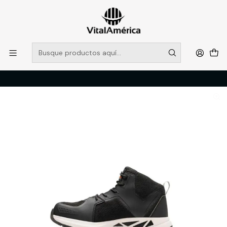
POR SISTEMA FRONTAL SOLO RETIROS EN TIENDA, DESDE
MUCHAS GRACIAS +569 5956 2237
Leer más
Inicio
Catálogo
CALZADO
ZAPATOS DE SEGURIDAD
BOTIN MUJER REACTION LIGHT MID GRIS LIPPI PRO WORK T/38