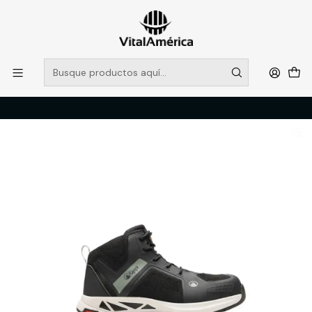
POR SISTEMA FRONTAL SOLO RETIROS EN TIENDA, DESDE
MUCHAS GRACIAS +569 5956 2237
Leer más
Inicio
Catálogo
CALZADO
ZAPATOS DE SEGURIDAD
BOTIN MUJER REACTION LIGHT MID GRIS LIPPI PRO WORK T/36