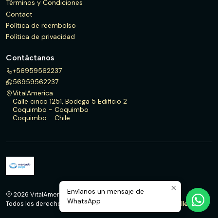
Términos y Condiciones
Contact
Política de reembolso
Política de privacidad
Contáctanos
+56959562237
56959562237
VitalAmerica
Calle cinco 1251, Bodega 5 Edificio 2
Coquimbo - Coquimbo
Coquimbo - Chile
Envíanos un mensaje de
2026 VitalAmerica.
WhatsApp
Todos los derechos reservados.
Desarrollado por Jumpseller
.