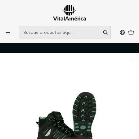
POR SISTEMA FRONTAL SOLO RETIROS EN TIENDA, DESDE
MUCHAS GRACIAS +569 5956 2237
Leer más
Inicio
Catálogo
CALZADO
ZAPATOS DE SEGURIDAD
BOTIN LG-600 ELECTRON LEGEND, NEGRO, 43, LEGEND