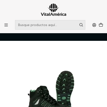
POR SISTEMA FRONTAL SOLO RETIROS EN TIENDA, DESDE
MUCHAS GRACIAS +569 5956 2237
Leer más
Inicio
Catálogo
CALZADO
ZAPATOS DE SEGURIDAD
BOTIN LG-600 ELECTRON LEGEND, NEGRO, 40, LEGEND