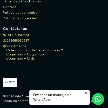
Términos y Condiciones
Contact
Política de reembolso
Política de privacidad
Contáctanos
+56959562237
56959562237
VitalAmerica
Calle cinco 1251, Bodega 5 Edificio 2
Coquimbo - Coquimbo
Coquimbo - Chile
Envíanos un mensaje de
2026 VitalAmerica.
WhatsApp
Todos los derechos reservados.
Desarrollado por Jumpseller
.