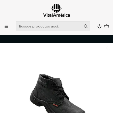
POR SISTEMA FRONTAL SOLO RETIROS EN TIENDA, DESDE
MUCHAS GRACIAS +569 5956 2237
Leer más
Inicio
Catálogo
CALZADO
ZAPATOS DE SEGURIDAD
BOTIN BUFALO NEGRO ANTICLAVO PU-101 N°42