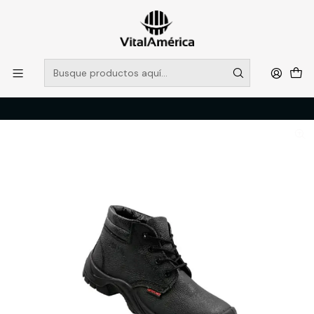
POR SISTEMA FRONTAL SOLO RETIROS EN TIENDA, DESDE
MUCHAS GRACIAS +569 5956 2237
Leer más
Inicio
Catálogo
CALZADO
ZAPATOS DE SEGURIDAD
BOTIN BUFALO NEGRO ANTICLAVO PU-101 N°40