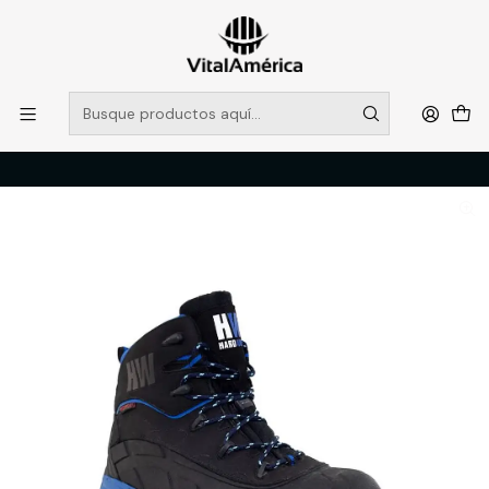
POR SISTEMA FRONTAL SOLO RETIROS EN TIENDA, DESDE
MUCHAS GRACIAS +569 5956 2237
Leer más
Inicio
Catálogo
CALZADO
ZAPATOS DE SEGURIDAD
BOTA TECNICA HW BERING HIKER C/ THINSULATE 45