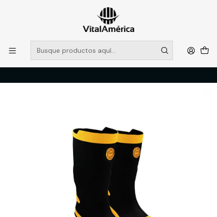
POR SISTEMA FRONTAL SOLO RETIROS EN TIENDA, DESDE
MUCHAS GRACIAS +569 5956 2237
Leer más
Inicio
Catálogo
CALZADO
BOTAS DE AGUA
BOTA MINERA BUFALO N 43