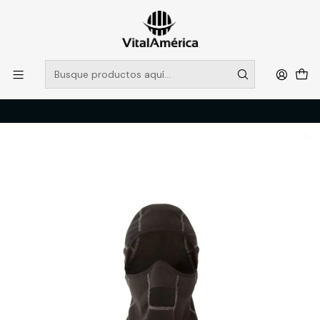
POR SISTEMA FRONTAL SOLO RETIROS EN TIENDA, DESDE
MUCHAS GRACIAS +569 5956 2237
Leer más
Inicio
Catálogo
VESTIMENTA TECNICA Y CORPORATIVA
ACCESORIOS
BALACLAVA TERMICA HW NO WIND NEGRA