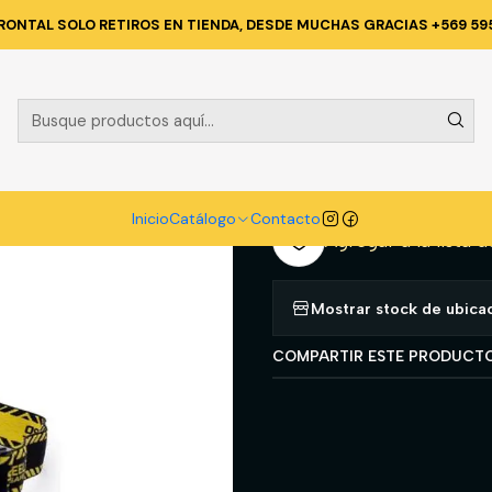
atálogo
PROTECCION PERSONAL
LENTES
ANTIPARRA NEW WIN 
RONTAL SOLO RETIROS EN TIENDA, DESDE MUCHAS GRACIAS +569 59
|
ANTIPARRA 
A
Cantidad
Inicio
Catálogo
Contacto
Agregar a la lista d
Mostrar stock de ubica
COMPARTIR ESTE PRODUCT