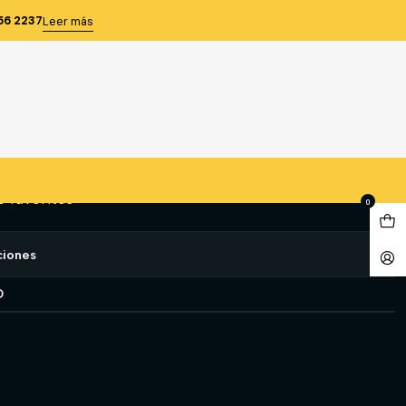
CLARO AF
56 2237
Leer más
NEW WIN CLARO AF
gregar al Carro
Comprar ahora
e favoritos
0
ciones
O