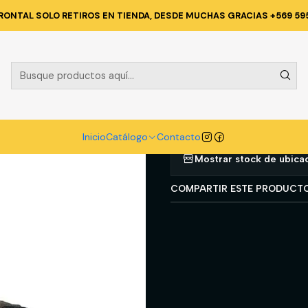
logo
CALZADO
ZAPATOS DE SEGURIDAD
BOTIN NORSEG NEW ON
RONTAL SOLO RETIROS EN TIENDA, DESDE MUCHAS GRACIAS +569 59
|
BOTIN NORS
Agregar a la lista d
Inicio
Catálogo
Contacto
Mostrar stock de ubica
COMPARTIR ESTE PRODUCT