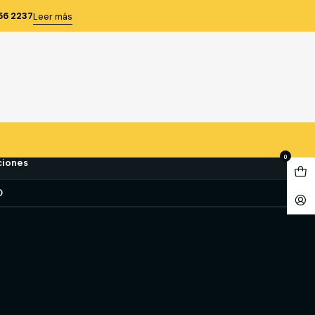
TARIO N°44
56 2237
Leer más
EG NEW ONTARIO N°44
e favoritos
0
ciones
O