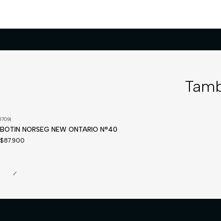
Tamb
1709
|
Disponible a pedido
BOTIN NORSEG NEW ONTARIO N°40
$87.900