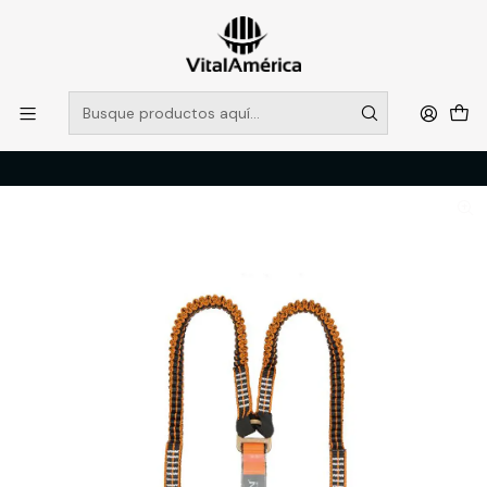
POR SISTEMA FRONTAL SOLO RETIROS EN TIENDA, DESDE
MUCHAS GRACIAS +569 5956 2237
Leer más
Inicio
Catálogo
SEGURIDAD INDUSTRIAL
TRABAJO EN ALTURA
AMORTIGUADOR EN Y CON CINTA TUBULAR KL-9800 KBEEN