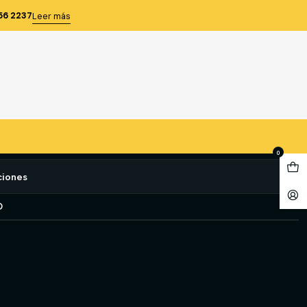
 FORCE COD. 80968
56 2237
Leer más
/4'' HEMBRA A 1'' MACHO
E COD. 80968
e favoritos
0
ciones
O