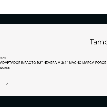
Tamb
1604
|
Disponible a pedido
ADAPTADOR IMPACTO 1/2'' HEMBRA A 3/4'' MACHO MARCA FORCE
$5.560