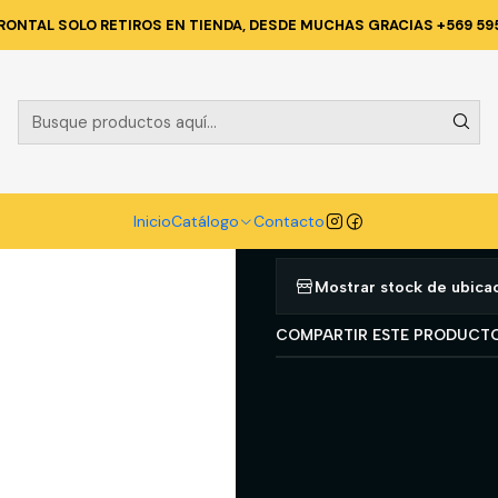
FERRETERIA
FORCE
ADAPTADOR 3/4'' HEMBRA A 1'' MACHO MARCA
RONTAL SOLO RETIROS EN TIENDA, DESDE MUCHAS GRACIAS +569 59
|
ADAPTADOR 3
MARCA FORC
Agregar a la lista d
Inicio
Catálogo
Contacto
Mostrar stock de ubica
COMPARTIR ESTE PRODUCT