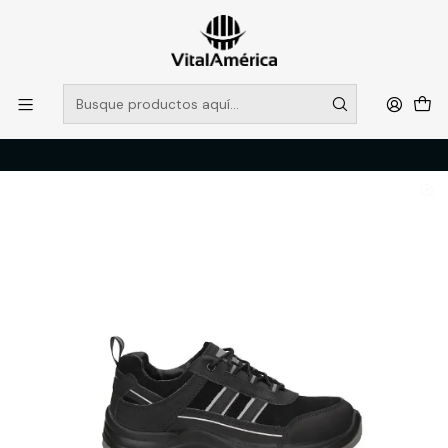
POR SISTEMA FRONTAL SOLO RETIROS EN TIENDA, DESDE
MUCHAS GRACIAS +569 5956 2237
Leer más
Inicio
Catálogo
CALZADO
ZAPATOS DE SEGURIDAD
ZAPATILLA POWERFULL P352ND N°37