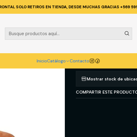
go
CALZADO
ZAPATO DE SEGURIDAD
ZAPATILLA NORSEG CORNER
RONTAL SOLO RETIROS EN TIENDA, DESDE MUCHAS GRACIAS +569 59
|
ZAPATILLA 
N/44
Agregar a la lista d
Inicio
Catálogo
Contacto
Mostrar stock de ubica
COMPARTIR ESTE PRODUCT