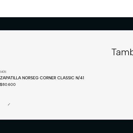
Tamb
1401
|
Disponible a pedido
ZAPATILLA NORSEG CORNER CLASSIC N/41
$80.600