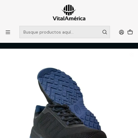
POR SISTEMA FRONTAL SOLO RETIROS EN TIENDA, DESDE
MUCHAS GRACIAS +569 5956 2237
Leer más
Inicio
Catálogo
CALZADO
ZAPATILLA NAZCA SPORT ONE N°43