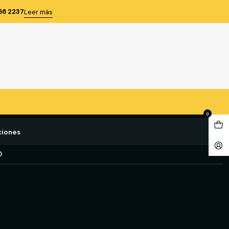
.1/2 ) (FCH0112-G)
56 2237
Leer más
A/R 38 MM. (1.1/2 )
e favoritos
0
ciones
O