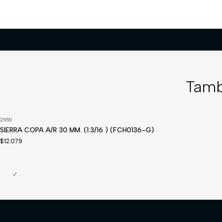
Tamb
2551
|
Disponible a pedido
SIERRA COPA A/R 30 MM. (1.3/16 ) (FCH0136-G)
$12.079