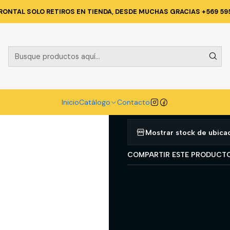
FERRETERIA
HERRAMIENTAS MANUALES
SIERRA COPA A/R 38 MM. (1
RONTAL SOLO RETIROS EN TIENDA, DESDE MUCHAS GRACIAS +569 59
|
SIERRA COPA 
(FCH0112-G)
Agregar a la lista d
Inicio
Catálogo
Contacto
Mostrar stock de ubica
COMPARTIR ESTE PRODUCT