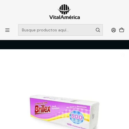
POR SISTEMA FRONTAL SOLO RETIROS EN TIENDA, DESDE
MUCHAS GRACIAS +569 5956 2237
Leer más
Inicio
Catálogo
LIMPIEZA E HIGENE INDUSTRIAL
PAPELERIA
SERVILLETA BRILLEX 300 UNI