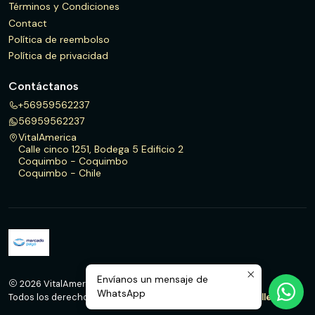
Términos y Condiciones
Contact
Política de reembolso
Política de privacidad
Contáctanos
+56959562237
56959562237
VitalAmerica
Calle cinco 1251, Bodega 5 Edificio 2
Coquimbo - Coquimbo
Coquimbo - Chile
Envíanos un mensaje de
2026 VitalAmerica.
WhatsApp
Todos los derechos reservados.
Desarrollado por Jumpseller
.