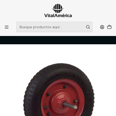
POR SISTEMA FRONTAL SOLO RETIROS EN TIENDA, DESDE
MUCHAS GRACIAS +569 5956 2237
Leer más
Inicio
Catálogo
FERRETERIA
HERRAMIENTAS MANUALES
RUEDA PANTERA 350X9 PARA CARRETILLA