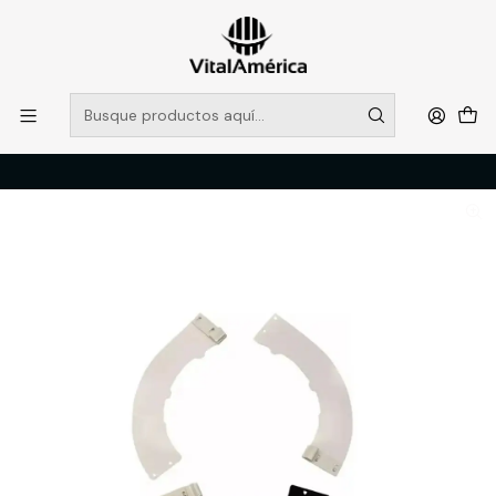
POR SISTEMA FRONTAL SOLO RETIROS EN TIENDA, DESDE
MUCHAS GRACIAS +569 5956 2237
Leer más
Inicio
Catálogo
PROTECCION PERSONAL
CRANEO
PROTECTOR SOLAR TIPO ALA PARA CASCO STEELPRO