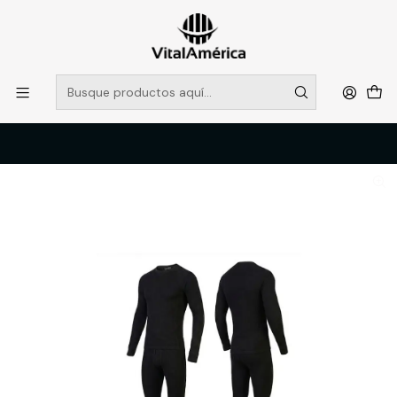
POR SISTEMA FRONTAL SOLO RETIROS EN TIENDA, DESDE
MUCHAS GRACIAS +569 5956 2237
Leer más
Inicio
Catálogo
VESTIMENTA TECNICA Y CORPORATIVA
ROPA TERMICA Y PRIMERA CAPA
PRIMERA CAPA POLIESTER NEGRA GEOLITE T-L