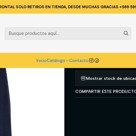
NICA Y CORPORATIVA
POLERAS Y CAMISAS
POLERA POLO M/L HOM
RONTAL SOLO RETIROS EN TIENDA, DESDE MUCHAS GRACIAS +569 59
|
POLERA POL
POLY AZUL T
Agregar a la lista d
Inicio
Catálogo
Contacto
Mostrar stock de ubica
COMPARTIR ESTE PRODUCT