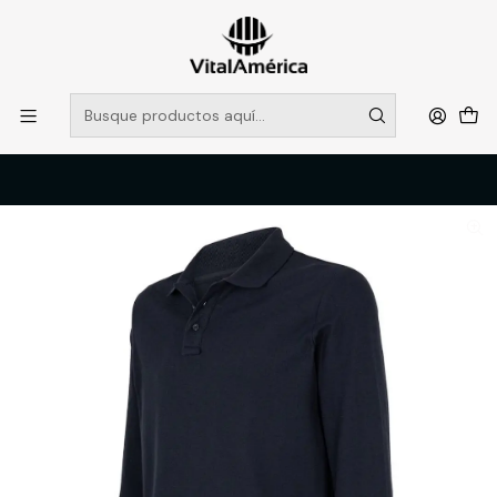
POR SISTEMA FRONTAL SOLO RETIROS EN TIENDA, DESDE
MUCHAS GRACIAS +569 5956 2237
Leer más
Inicio
Catálogo
VESTIMENTA TECNICA Y CORPORATIVA
POLERAS Y CAMISAS
POLERA POLO M/L HOMBRE 60% ALG 40% POLY NEGRO T/M