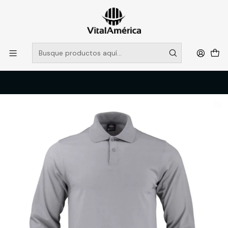
POR SISTEMA FRONTAL SOLO RETIROS EN TIENDA, DESDE
MUCHAS GRACIAS +569 5956 2237
Leer más
Inicio
Catálogo
VESTIMENTA TECNICA Y CORPORATIVA
POLERAS Y CAMISAS
POLERA POLO M/L HOMBRE 60% ALG 40% POLY GRIS T/XXL