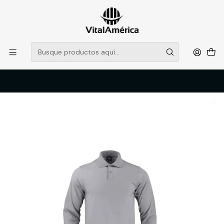
POR SISTEMA FRONTAL SOLO RETIROS EN TIENDA, DESDE
MUCHAS GRACIAS +569 5956 2237
Leer más
Inicio
Catálogo
VESTIMENTA TECNICA Y CORPORATIVA
POLERAS Y CAMISAS
POLERA POLO DRYFRESH SMOOTH M/L MUJER CERT GRIS T/S