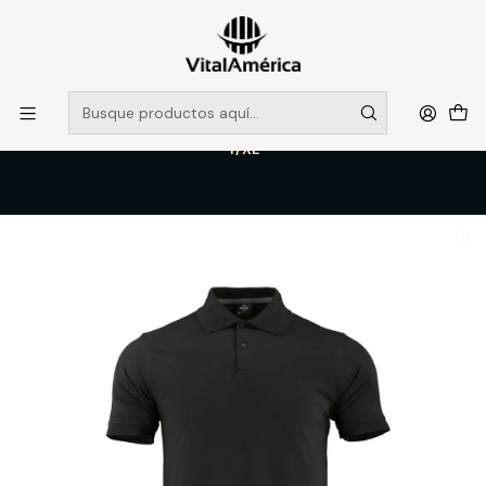
POR SISTEMA FRONTAL SOLO RETIROS EN TIENDA, DESDE
MUCHAS GRACIAS +569 5956 2237
Leer más
Inicio
Catálogo
VESTIMENTA TECNICA Y CORPORATIVA
POLERAS Y CAMISAS
POLERA POLO DRYFRESH M/C HOMBRE 60% ALG 40% POLY NEGRO
T/XL