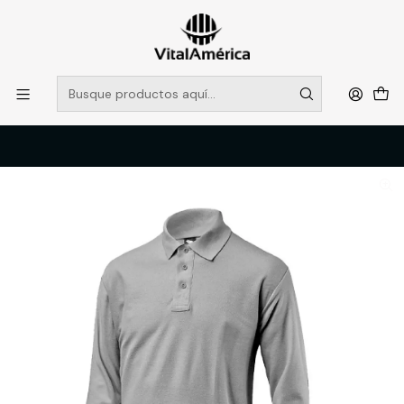
POR SISTEMA FRONTAL SOLO RETIROS EN TIENDA, DESDE
MUCHAS GRACIAS +569 5956 2237
Leer más
Inicio
Catálogo
VESTIMENTA TECNICA Y CORPORATIVA
POLERAS Y CAMISAS
POLERA PIQUE MUJER MANGA LARGA, GRIS, S, BLACK BULL