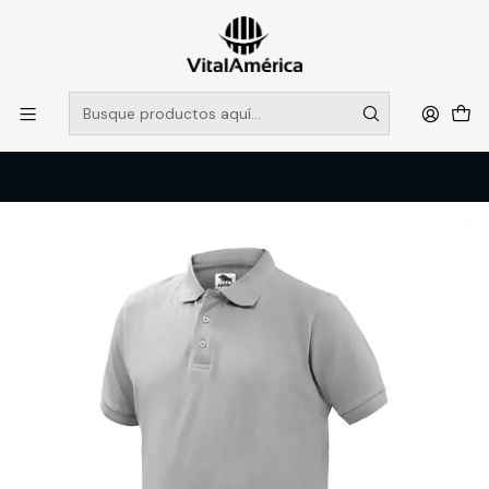
POR SISTEMA FRONTAL SOLO RETIROS EN TIENDA, DESDE
MUCHAS GRACIAS +569 5956 2237
Leer más
Inicio
Catálogo
VESTIMENTA TECNICA Y CORPORATIVA
POLERAS Y CAMISAS
POLERA PIQUE HOMBRE MANGA CORTA, GRIS, XXXL, BLACK BULL