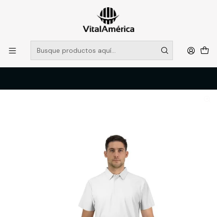
POR SISTEMA FRONTAL SOLO RETIROS EN TIENDA, DESDE
MUCHAS GRACIAS +569 5956 2237
Leer más
Inicio
Catálogo
VESTIMENTA TECNICA Y CORPORATIVA
POLERAS Y CAMISAS
POLERA HW WOODS MANGA CORTA BLANCO XL