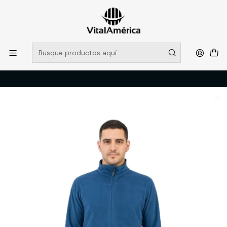
POR SISTEMA FRONTAL SOLO RETIROS EN TIENDA, DESDE
MUCHAS GRACIAS +569 5956 2237
Leer más
Inicio
Catálogo
VESTIMENTA TECNICA Y CORPORATIVA
POLERONES Y CHAQUETAS
POLAR HW PETROHUE AZUL L