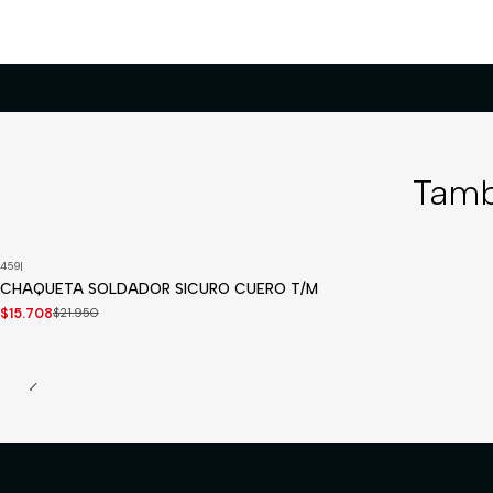
Tamb
459
|
-28%
OFF
CHAQUETA SOLDADOR SICURO CUERO T/M
$15.708
$21.950