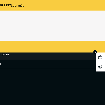
CURO
56 2237
Leer más
ERO SICURO
e favoritos
0
ciones
O