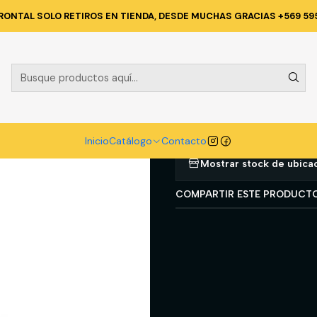
io
Catálogo
SOLDADOR
TRAJE SOLDADOR
POLAINA CUERO SI
RONTAL SOLO RETIROS EN TIENDA, DESDE MUCHAS GRACIAS +569 59
|
POLAINA CU
Agregar a la lista d
Inicio
Catálogo
Contacto
Mostrar stock de ubica
COMPARTIR ESTE PRODUCT