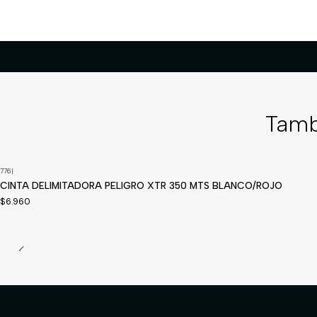
Tamb
776
|
Disponible a pedido
CINTA DELIMITADORA PELIGRO XTR 350 MTS BLANCO/ROJO
$6.960