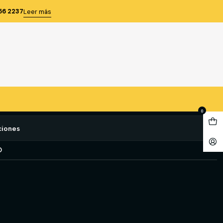
0.05 MM.) (530-114)
56 2237
Leer más
8'' (1/128''-0.05 MM.) (530-
e favoritos
0
ciones
O