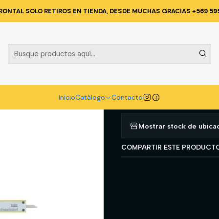
FERRETERIA
HERRAMIENTAS MANUALES
PIE DE METRO 8'' (1/128''-
RONTAL SOLO RETIROS EN TIENDA, DESDE MUCHAS GRACIAS +569 59
|
PIE DE METRO 
114)
Agregar a la lista d
Inicio
Catálogo
Contacto
Mostrar stock de ubica
COMPARTIR ESTE PRODUCT