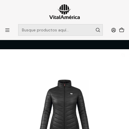
POR SISTEMA FRONTAL SOLO RETIROS EN TIENDA, DESDE
MUCHAS GRACIAS +569 5956 2237
Leer más
Inicio
Catálogo
VESTIMENTA TECNICA Y CORPORATIVA
PARKA LARGA HW AURORA MUJER NEGRO M