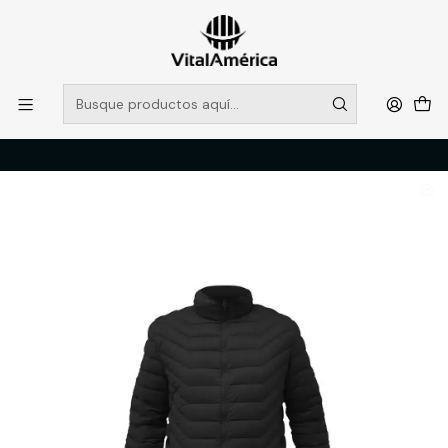
POR SISTEMA FRONTAL SOLO RETIROS EN TIENDA, DESDE
MUCHAS GRACIAS +569 5956 2237
Leer más
Inicio
Catálogo
VESTIMENTA TECNICA Y CORPORATIVA
PARKA HW PILLOW TRAVELER NEGRO M