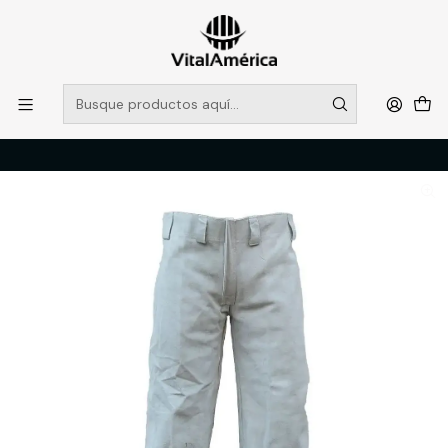
POR SISTEMA FRONTAL SOLO RETIROS EN TIENDA, DESDE
MUCHAS GRACIAS +569 5956 2237
Leer más
Inicio
Catálogo
SOLDADOR
TRAJE SOLDADOR
PANTALON SOLDADOR LEGEND DESCARNE T/M