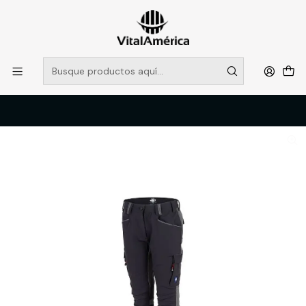
POR SISTEMA FRONTAL SOLO RETIROS EN TIENDA, DESDE
MUCHAS GRACIAS +569 5956 2237
Leer más
Inicio
Catálogo
VESTIMENTA TECNICA Y CORPORATIVA
PANTALONES DE TRABAJO
PANTALON RAULI MUJER GRIS OSCU /GRIS T/48