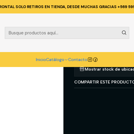
MENTA TECNICA Y CORPORATIVA
PANTALONES DE TRABAJO
PANTAL
RONTAL SOLO RETIROS EN TIENDA, DESDE MUCHAS GRACIAS +569 59
|
PANTALON P
Agregar a la lista d
Inicio
Catálogo
Contacto
Mostrar stock de ubica
COMPARTIR ESTE PRODUCT