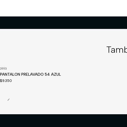
Tamb
2610
|
Disponible a pedido
PANTALON PRELAVADO 54 AZUL
$9.350