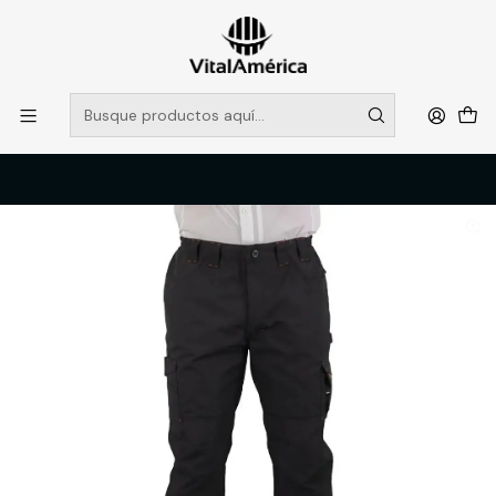
POR SISTEMA FRONTAL SOLO RETIROS EN TIENDA, DESDE
MUCHAS GRACIAS +569 5956 2237
Leer más
Inicio
Catálogo
VESTIMENTA TECNICA Y CORPORATIVA
PANTALONES DE TRABAJO
PANTALON CARGO HW DAKOTA DARK SHADOW XXL