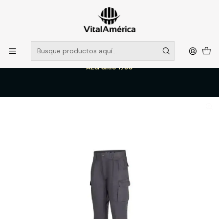
POR SISTEMA FRONTAL SOLO RETIROS EN TIENDA, DESDE
MUCHAS GRACIAS +569 5956 2237
Leer más
Inicio
Catálogo
VESTIMENTA TECNICA Y CORPORATIVA
PANTALONES DE TRABAJO
PANTALON CARGO CLASSIC NEW EDITION HOMBRE 65% POLY 35%
ALG GRIS T/50