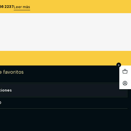
IC MUJER 65% POLY 35% ALG AZUL T/40
56 2237
Leer más
ARGO CLASSIC MUJER 65%
G AZUL T/40
gregar al Carro
Comprar ahora
0
e favoritos
ciones
O