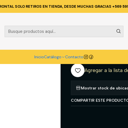
 CORPORATIVA
PANTALONES DE TRABAJO
PANTALON CARGO CLASS
RONTAL SOLO RETIROS EN TIENDA, DESDE MUCHAS GRACIAS +569 59
|
PANTALON C
POLY 35% AL
A
Inicio
Catálogo
Contacto
Cantidad
Agregar a la lista d
Mostrar stock de ubica
COMPARTIR ESTE PRODUCT